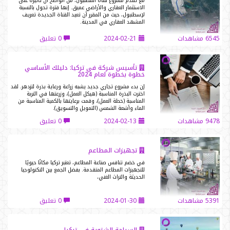
مع تقدم مشروع قناة اسطنبول، من الواضح أن تأثيره على
الاستثمار العقاري والأراضي عميق. إنها فترة تحول بالنسبة
لإسطنبول، حيث من المقرر أن تعيد القناة الجديدة تعريف
المشهد العقاري في المدينة.
6545 مشاهدات
2024-02-21
0 تعليق
تأسيس شركة في تركيا: دليلك الأساسي
خطوة بخطوة لعام 2024
إن بدء مشروع تجاري جديد يشبه زراعة ورعاية بذرة لتزدهر. لقد
اخترت البذرة المناسبة (هيكل العمل)، وزرعتها في التربة
المناسبة (خطة العمل)، وقمت برعايتها بالكمية المناسبة من
الماء وأشعة الشمس (التمويل والتسويق).
9478 مشاهدات
2024-02-13
0 تعليق
تجهيزات المطاعم
في خضم تنافس صناعة المطاعم، تعتبر تركيا مكانًا حيويًا
للتجهيزات المطاعم المتقدمة. بفضل الجمع بين التكنولوجيا
الحديثة والتراث الغني،
5391 مشاهدات
2024-01-30
0 تعليق
السياحة الشتوية في تركيا