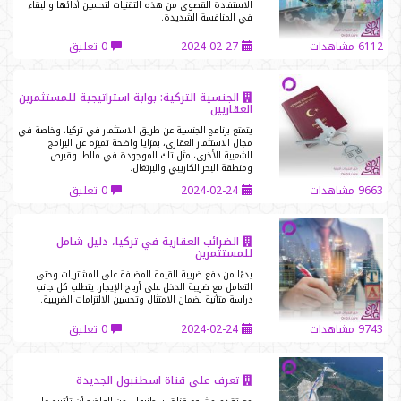
الاستفادة القصوى من هذه التقنيات لتحسين أدائها والبقاء
في المنافسة الشديدة.
6112 مشاهدات
2024-02-27
0 تعليق
الجنسية التركية: بوابة استراتيجية للمستثمرين
العقاريين
يتمتع برنامج الجنسية عن طريق الاستثمار في تركيا، وخاصة في
مجال الاستثمار العقاري، بمزايا واضحة تميزه عن البرامج
الشعبية الأخرى، مثل تلك الموجودة في مالطا وقبرص
ومنطقة البحر الكاريبي والبرتغال.
9663 مشاهدات
2024-02-24
0 تعليق
الضرائب العقارية في تركيا، دليل شامل
للمستثمرين
بدءًا من دفع ضريبة القيمة المضافة على المشتريات وحتى
التعامل مع ضريبة الدخل على أرباح الإيجار، يتطلب كل جانب
دراسة متأنية لضمان الامتثال وتحسين الالتزامات الضريبية.
9743 مشاهدات
2024-02-24
0 تعليق
تعرف على قناة اسطنبول الجديدة