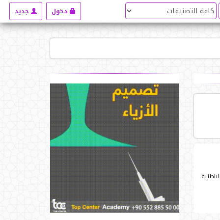
دخول
جديد
لباطنية