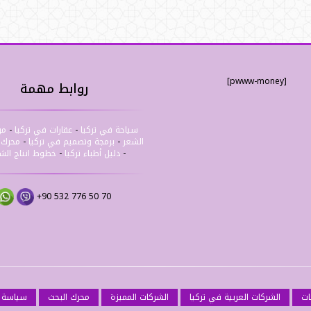
[pwww-money]
روابط مهمة
سياحة في تركيا
-
عقارات في تركيا
-
مر
الشعر
-
برمجة وتصميم في تركيا
-
محرك ب
-
دليل أطباء تركيا
-
خطوط انتاج ال
+90 532 776 50 70
ات
الشركات العربية في تركيا
الشركات المميزة
محرك البحث
سياسة 