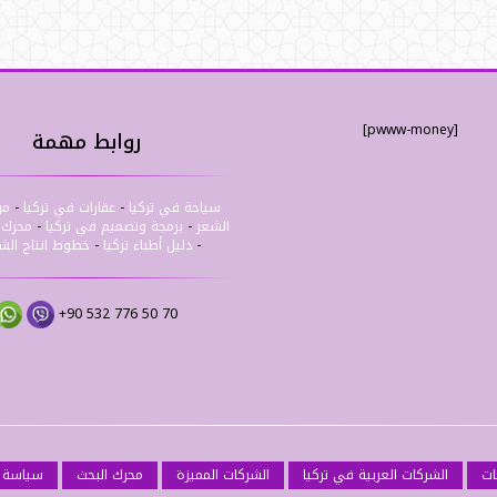
[pwww-money]
روابط مهمة
سياحة في تركيا
-
عقارات في تركيا
-
مر
الشعر
-
برمجة وتصميم في تركيا
-
محرك ب
-
دليل أطباء تركيا
-
خطوط انتاج ال
+90 532 776 50 70
ات
الشركات العربية في تركيا
الشركات المميزة
محرك البحث
سياسة 