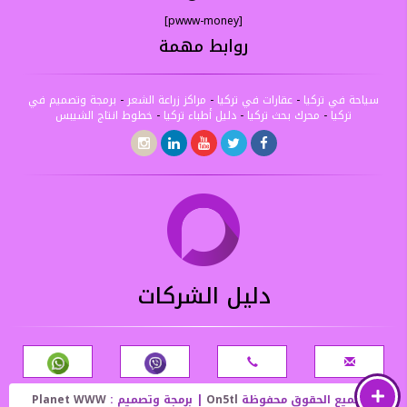
[pwww-money]
روابط مهمة
سياحة في تركيا
-
عقارات في تركيا
-
مراكز زراعة الشعر
-
برمجة وتصميم في
تركيا
-
محرك بحث تركيا
-
دليل أطباء تركيا
-
خطوط انتاج الشيبس
دليل الشركات
© جميع الحقوق محفوظة
On5tl
| برمجة وتصميم :
Planet WWW