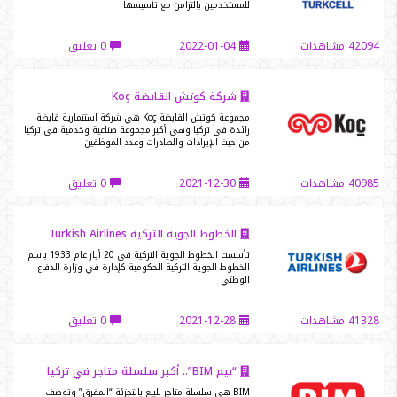
للمستخدمين بالتزامن مع تأسيسها
42094 مشاهدات
2022-01-04
0 تعليق
شركة كوتش القابضة Koç
مجموعة كوتش القابضة Koç هي شركة استثمارية قابضة
رائدة في تركيا وهي أكبر مجموعة صناعية وخدمية في تركيا
من حيث الإيرادات والصادرات وعدد الموظفين
40985 مشاهدات
2021-12-30
0 تعليق
الخطوط الجوية التركية Turkish Airlines
تأسست الخطوط الجوية التركية في 20 أيار عام 1933 باسم
الخطوط الجوية التركية الحكومية كإدارة في وزارة الدفاع
الوطني
41328 مشاهدات
2021-12-28
0 تعليق
“بيم BIM”.. أكبر سلسلة متاجر في تركيا
BIM هي سلسلة متاجر للبيع بالتجزئة “المفرق” وتوصف