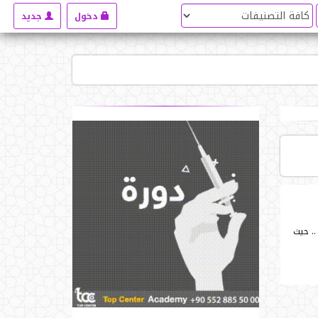
دخول
جديد
.. حيث