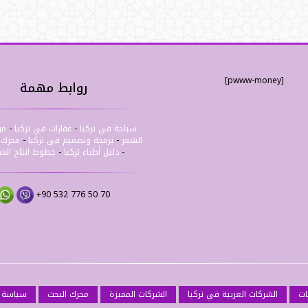
[pwww-money]
روابط مهمة
سياحة في تركيا
-
عقارات في تركيا
-
مر
الشعر
-
برمجة وتصميم في تركيا
-
محرك ب
-
دليل أطباء تركيا
-
خطوط انتاج ال
+90 532 776 50 70
ات
الشركات العربية في تركيا
الشركات المميزة
محرك البحث
سياسة 